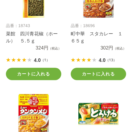
品番：18743
品番：18696
菜館 四川青花椒（ホー
町中華 スタカレー １
ル） ５.５ｇ
６５ｇ
324円
302円
（税込）
（税込）
4.0
4.0
（1）
（13）
カートに入れる
カートに入れる