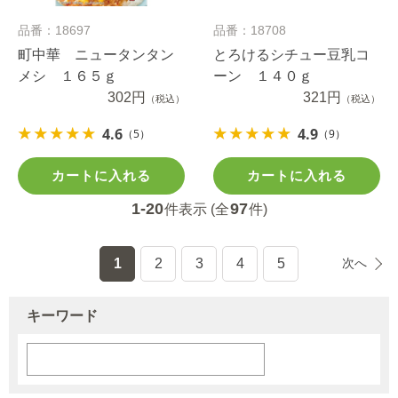
品番：18697
品番：18708
町中華 ニュータンタン
とろけるシチュー豆乳コ
メシ １６５ｇ
ーン １４０ｇ
302円
321円
（税込）
（税込）
4.6
4.9
（5）
（9）
カートに入れる
カートに入れる
1-20
97
件表示 (全
件)
1
2
3
4
5
次へ
キーワード