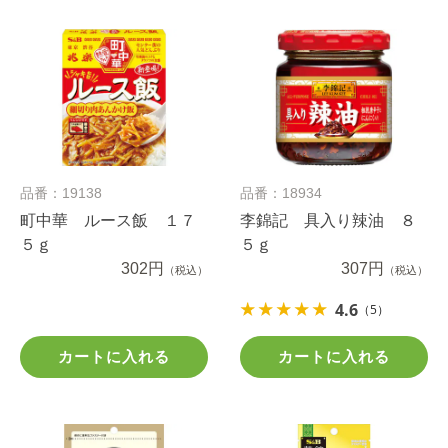
品番：19138
品番：18934
町中華 ルース飯 １７
李錦記 具入り辣油 ８
５ｇ
５ｇ
302円
307円
（税込）
（税込）
4.6
（5）
カートに入れる
カートに入れる