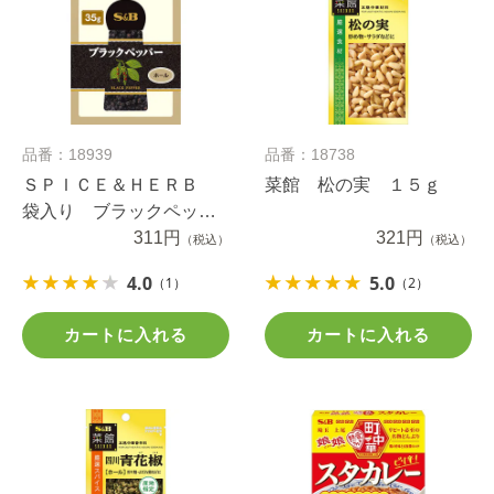
品番：18939
品番：18738
ＳＰＩＣＥ＆ＨＥＲＢ
菜館 松の実 １５ｇ
袋入り ブラックペッパ
ー（ホール） ３５ｇ
311円
321円
（税込）
（税込）
4.0
5.0
（1）
（2）
カートに入れる
カートに入れる