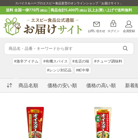
スパイス＆ハーブのエスビー食品直営のオンラインショップ「お届けサイト」
送料 全国一律770円
商品合計5,400円
以上お買い上げで送料無料
(税込)
(税込)
お問い合わせ
ログイン
会員登録
#激辛アイテム
#有機スパイス
#名店の味
#チューブ調味料
#レンジ対応品
#町中華
商品名順
価格の安い順
価格の高い順
新着