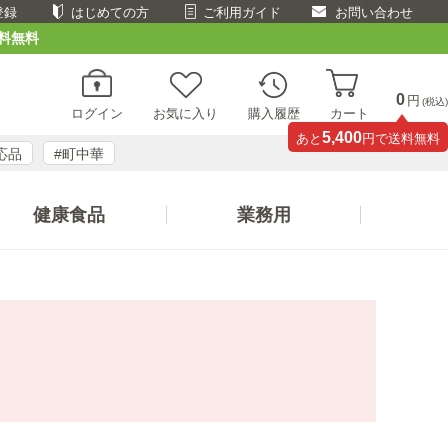
登録
はじめての方
ご利用ガイド
お問い合わせ
料無料
0
円
(税込)
ログイン
お気に入り
購入履歴
カート
5,400
あと
円で送料無料
応品
#町中華
健康食品
業務用