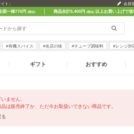
サイト」
会員
全国一律770円
商品合計5,400円
以上お買い上げで送
(税込)
(税込)
#有機スパイス
#名店の味
#チューブ調味料
#レンジ対
ギフト
おすすめ
ざいません。
商品は販売終了か、ただ今お取扱いできない商品です。
戻る