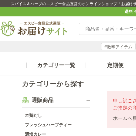
スパイス＆ハーブのエスビー食品直営のオンラインショップ「お届け
送料 
#激辛アイテム
カテゴリー一覧
定期便
カテゴリーから探す
通販商品
申し訳ご
ご指定の
本鶏だし
ホームへ
フレッシュハーブティー
適塩カレー