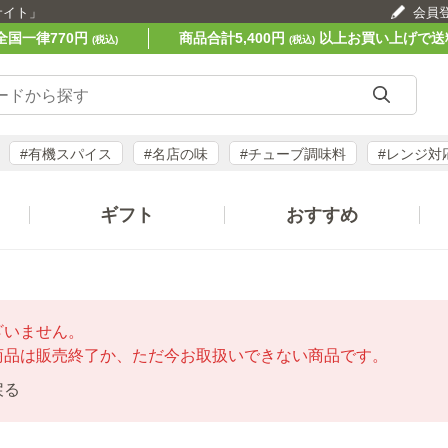
サイト」
会員
全国一律770円
商品合計5,400円
以上お買い上げで送
(税込)
(税込)
#有機スパイス
#名店の味
#チューブ調味料
#レンジ対
ギフト
おすすめ
ざいません。
商品は販売終了か、ただ今お取扱いできない商品です。
戻る