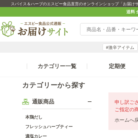
スパイス＆ハーブのエスビー食品直営のオンラインショップ「お届け
送料 
#激辛アイテム
カテゴリー一覧
定期便
カテゴリーから探す
通販商品
申し訳ご
ご指定の
本鶏だし
ホームへ
フレッシュハーブティー
適塩カレー