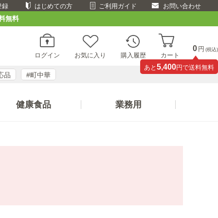
登録
はじめての方
ご利用ガイド
お問い合わせ
料無料
0
円
(税込)
ログイン
お気に入り
購入履歴
カート
5,400
あと
円で送料無料
応品
#町中華
健康食品
業務用