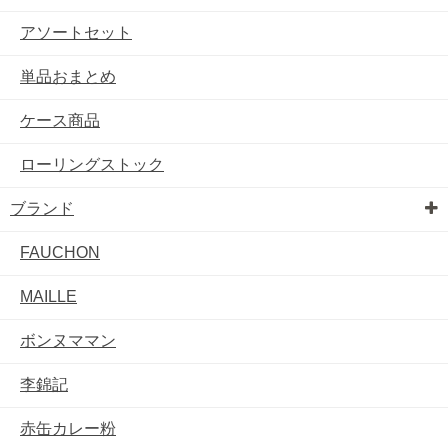
アソートセット
単品おまとめ
ケース商品
ローリングストック
ブランド
FAUCHON
MAILLE
ボンヌママン
李錦記
赤缶カレー粉