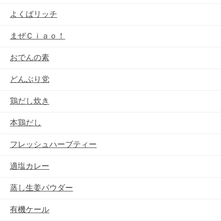
よくばリッチ
まぜＣｉａｏ！
おでんの素
どんぶり党
鶏だし炊き
本鶏だし
フレッシュハーブティー
適塩カレー
蒸し生姜パウダー
有機ケール