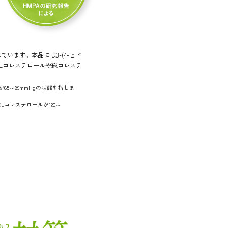
います。本品には3-(4-ヒド
LDLコレステロールや総コレステ
85～89mmHgの状態を指しま
Lコレステロールが120～