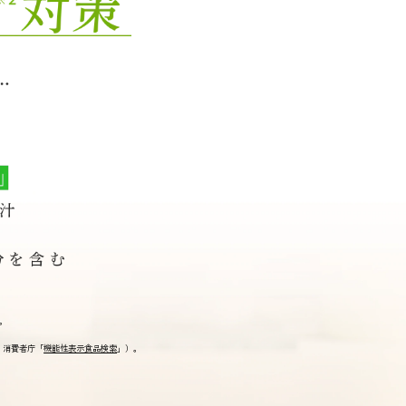
す。
：消費者庁「
機能性表示食品検索
」）。