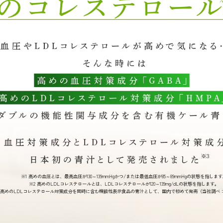
※1 高めの血圧とは、最高血圧が130～139mmHgかつ/または最低血圧が85～89mmHgの状態を指しま
※2 高めのLDLコレステロールとは、LDLコレステロールが120～139mg/dLの状態を指します。
と高めのLDLコレステロール対策成分を同時に含む機能性表示食品の青汁として、国内で初めて発売（当社調べ