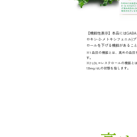
【機能性表示】本品にはGAB
ロキシ-3-メトキシフェニル)
ロールを下げる機能があるこ
※1 血圧の機能とは、高めの血圧を
す。
※2 LDLコレステロールの機能
139mg/dLの状態を指します。