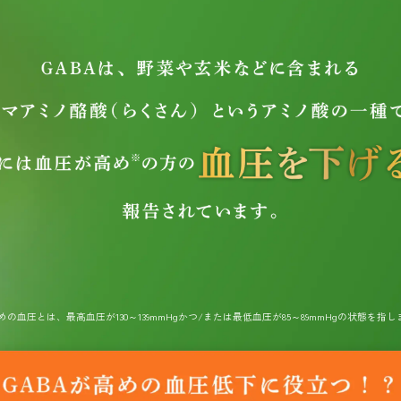
めの血圧とは、最高血圧が130～139mmHgかつ/または最低血圧が85～89mmHgの状態を指