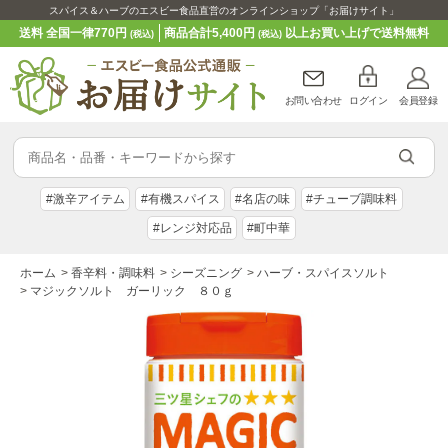
スパイス＆ハーブのエスビー食品直営のオンラインショップ「お届けサイト」
送料 全国一律770円
商品合計5,400円
以上お買い上げで送料無料
(税込)
(税込)
お問い合わせ
ログイン
会員登録
#激辛アイテム
#有機スパイス
#名店の味
#チューブ調味料
#レンジ対応品
#町中華
ホーム
>
香辛料・調味料
>
シーズニング
>
ハーブ・スパイスソルト
>
マジックソルト ガーリック ８０ｇ