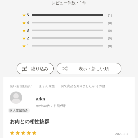
1
レビュー件数：
件
★
5
(1)
★
4
(0)
★
3
(0)
★
2
(0)
★
1
(0)
絞り込み
表示：新しい順
使い道
:普段使い
使う人
:家族
何で商品を知りましたか
:その他
arkn
年代:
40代
性別:
男性
お肉との相性抜群
2023.2.1