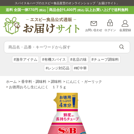
スパイス＆ハーブのエスビー食品直営のオンラインショップ「お届けサイト」
送料 全国一律770円
商品合計5,400円
以上お買い上げで送料無料
(税込)
(税込)
お問い合わせ
ログイン
会員登録
#激辛アイテム
#有機スパイス
#名店の味
#チューブ調味料
#レンジ対応品
#町中華
ホーム
>
香辛料・調味料
>
調味料
>
にんにく・ガーリック
>
お徳用おろし生にんにく １７５ｇ