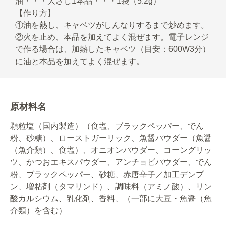
油・・・大さじ1本品・・・1袋（5.2g）
【作り方】
①油を熱し、キャベツがしんなりするまで炒めます。
②火を止め、本品を加えてよく混ぜます。電子レンジ
で作る場合は、加熱したキャベツ（目安：600W3分）
に油と本品を加えてよく混ぜます。
原材料名
顆粒塩（国内製造）（食塩、ブラックペッパー、でん
粉、砂糖）、ローストガーリック、魚醤パウダー（魚醤
（魚介類）、食塩）、オニオンパウダー、コーングリッ
ツ、かつおエキスパウダー、アンチョビパウダー、でん
粉、ブラックペッパー、砂糖、赤唐辛子／加工デンプ
ン、増粘剤（タマリンド）、調味料（アミノ酸）、リン
酸カルシウム、乳化剤、香料、（一部に大豆・魚醤（魚
介類）を含む）