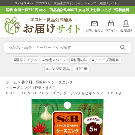
スパイス＆ハーブのエスビー食品直営のオンラインショップ「お届けサイト」
送料 全国一律770円
商品合計5,400円
以上お買い上げで送料無料
(税込)
(税込)
お問い合わせ
ログイン
会員登録
#激辛アイテム
#有機スパイス
#名店の味
#チューブ調味料
#レンジ対応品
#町中華
ホーム
>
香辛料・調味料
>
シーズニング
>
シーズニング（野菜・きのこ）
>
ＳＰＩＣＥ＆ＨＥＲＢシーズニング アンチョビキャベツ １０.４ｇ