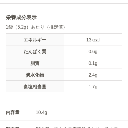
栄養成分表示
1袋（5.2g）あたり（推定値）
エネルギー
13kcal
たんぱく質
0.6g
脂質
0.1g
炭水化物
2.4g
食塩相当量
1.7g
内容量
10.4g