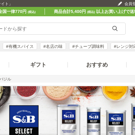
サイト」
会員
全国一律770円
商品合計5,400円
以上お買い上げで送
(税込)
(税込)
#有機スパイス
#名店の味
#チューブ調味料
#レンジ対
ギフト
おすすめ
バジル