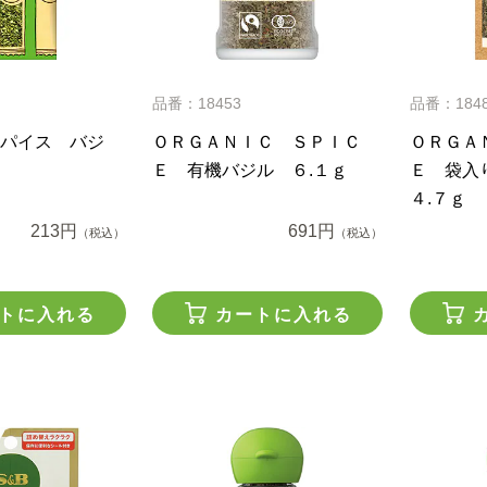
品番：18453
品番：184
パイス バジ
ＯＲＧＡＮＩＣ ＳＰＩＣ
ＯＲＧＡ
Ｅ 有機バジル ６.１ｇ
Ｅ 袋入
４.７ｇ
213円
691円
（税込）
（税込）
トに入れる
カートに入れる