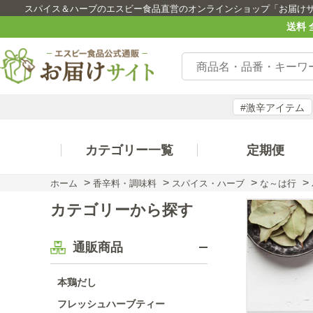
スパイス＆ハーブのエスビー食品直営のオンラインショップ「お届け
送料 
#激辛アイテム
カテゴリー一覧
定期便
>
>
>
>
ホーム
香辛料・調味料
スパイス・ハーブ
な～は行
カテゴリーから探す
通販商品
本鶏だし
フレッシュハーブティー