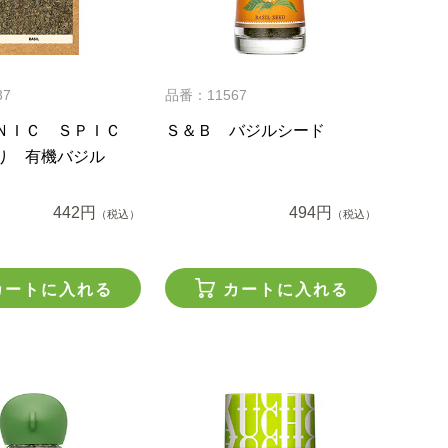
87
品番：11567
ＮＩＣ ＳＰＩＣ
Ｓ＆Ｂ バジルシード
り 有機バジル
442円
494円
（税込）
（税込）
カートに入れる
カートに入れる