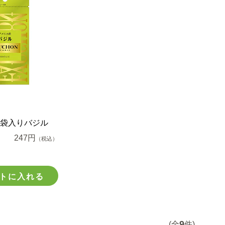
 袋入りバジル
247円
（税込）
トに入れる
9
(全
件)