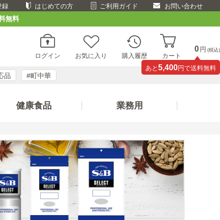
登録
はじめての方
ご利用ガイド
お問い合わせ
料無料
0
円
(税込)
ログイン
お気に入り
購入履歴
カート
5,400
あと
円で送料無料
応品
#町中華
健康食品
業務用