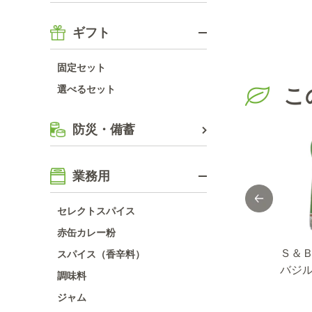
ギフト
固定セット
選べるセット
こ
防災・備蓄
業務用
セレクトスパイス
赤缶カレー粉
ーズ
Ｓ＆Ｂ タイム
Ｓ＆Ｂ タイム
Ｓ＆
スパイス（香辛料）
スイ
（パウダー）
（ホール）
バジ
調味料
ップ/
ドラ
ジャム