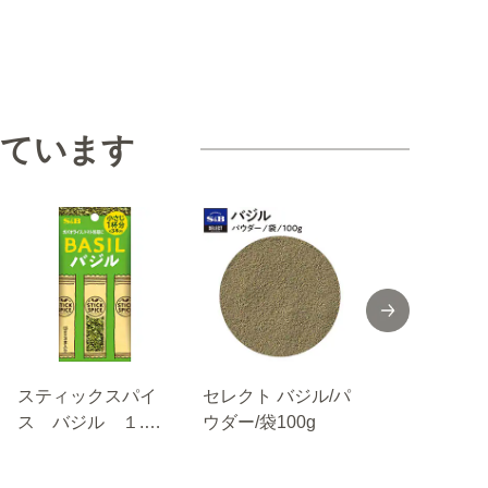
見ています
スティックスパイ
セレクト バジル/パ
Ｓ＆Ｂ パ
ス バジル １.５
ウダー/袋100g
ｇ