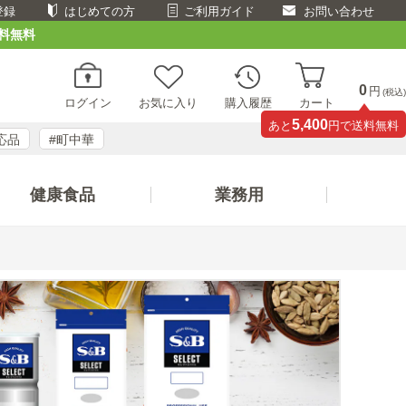
登録
はじめての方
ご利用ガイド
お問い合わせ
料無料
0
円
(税込)
ログイン
お気に入り
購入履歴
カート
5,400
あと
円で送料無料
応品
#町中華
健康食品
業務用