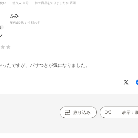
段使い
使う人
:自分
何で商品を知りましたか
:店頭
ふみ
年代:
50代
性別:
女性
ル
かったですが、パサつきが気になりました。
絞り込み
表示：