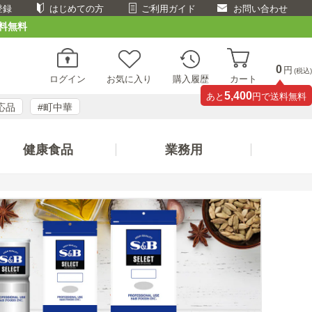
登録
はじめての方
ご利用ガイド
お問い合わせ
料無料
0
円
(税込)
ログイン
お気に入り
購入履歴
カート
5,400
あと
円で送料無料
応品
#町中華
健康食品
業務用