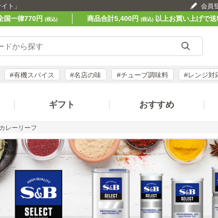
サイト」
会員
全国一律770円
商品合計5,400円
以上お買い上げで送
(税込)
(税込)
#有機スパイス
#名店の味
#チューブ調味料
#レンジ対
ギフト
おすすめ
カレーリーフ