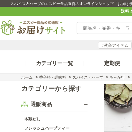
スパイス＆ハーブのエスビー食品直営のオンラインショップ「お届け
送料 
#激辛アイテム
カテゴリー一覧
定期便
>
>
>
>
ホーム
香辛料・調味料
スパイス・ハーブ
あ～か行
カテゴリーから探す
通販商品
本鶏だし
フレッシュハーブティー