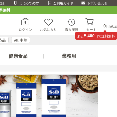
登録
はじめての方
ご利用ガイド
お問い合わせ
料無料
0
円
(税込)
ログイン
お気に入り
購入履歴
カート
5,400
あと
円で送料無料
応品
#町中華
健康食品
業務用