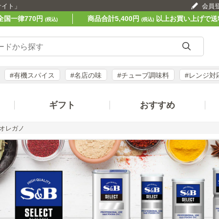
サイト」
会員
全国一律770円
商品合計5,400円
以上お買い上げで送
(税込)
(税込)
#有機スパイス
#名店の味
#チューブ調味料
#レンジ対
ギフト
おすすめ
オレガノ