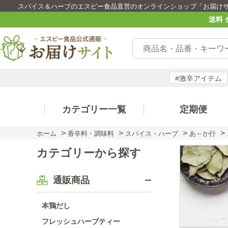
スパイス＆ハーブのエスビー食品直営のオンラインショップ「お届け
送料 
#激辛アイテム
カテゴリー一覧
定期便
>
>
>
>
ホーム
香辛料・調味料
スパイス・ハーブ
あ～か行
カテゴリーから探す
通販商品
本鶏だし
フレッシュハーブティー