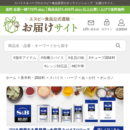
スパイス＆ハーブのエスビー食品直営のオンラインショップ「お届けサイト」
送料 全国一律770円
商品合計5,400円
以上お買い上げで送料無料
(税込)
(税込)
お問い合わせ
ログイン
会員登録
#激辛アイテム
#有機スパイス
#名店の味
#チューブ調味料
#レンジ対応品
#町中華
ホーム
>
香辛料・調味料
>
スパイス・ハーブ
>
あ～か行
>
オレガノ