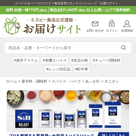
スパイス＆ハーブのエスビー食品直営のオンラインショップ「お届けサイト」
送料 全国一律770円
商品合計5,400円
以上お買い上げで送料無料
(税込)
(税込)
お問い合わせ
ログイン
会員登録
#激辛アイテム
#有機スパイス
#名店の味
#チューブ調味料
#レンジ対応品
#町中華
ホーム
>
香辛料・調味料
>
スパイス・ハーブ
>
あ～か行
>
オニオン