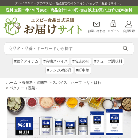
スパイス＆ハーブのエスビー食品直営のオンラインショップ「お届けサイト」
送料 全国一律770円
商品合計5,400円
以上お買い上げで送料無料
(税込)
(税込)
お問い合わせ
ログイン
会員登録
#激辛アイテム
#有機スパイス
#名店の味
#チューブ調味料
#レンジ対応品
#町中華
ホーム
>
香辛料・調味料
>
スパイス・ハーブ
>
な～は行
>
パクチー（香菜）