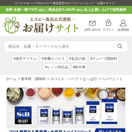
スパイス＆ハーブのエスビー食品直営のオンラインショップ「お届けサイト」
送料 全国一律770円
商品合計5,400円
以上お買い上げで送料無料
(税込)
(税込)
お問い合わせ
ログイン
会員登録
#激辛アイテム
#有機スパイス
#名店の味
#チューブ調味料
#レンジ対応品
#町中華
ホーム
>
香辛料・調味料
>
スパイス・ハーブ
>
な～は行
>
ペパーミント