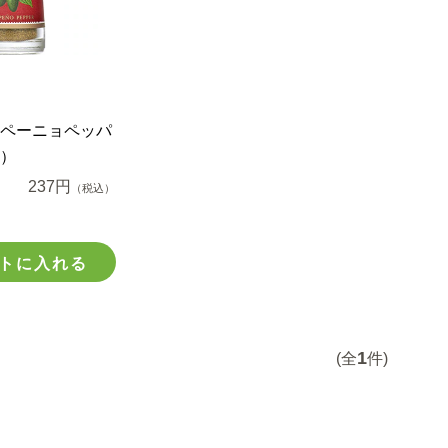
ペーニョペッパ
）
237円
（税込）
トに入れる
1
(全
件)