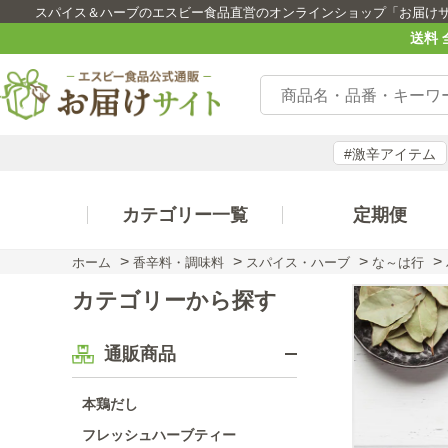
スパイス＆ハーブのエスビー食品直営のオンラインショップ「お届け
送料 
#激辛アイテム
カテゴリー一覧
定期便
>
>
>
>
ホーム
香辛料・調味料
スパイス・ハーブ
な～は行
カテゴリーから探す
通販商品
本鶏だし
フレッシュハーブティー