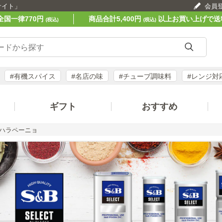
サイト」
会員
全国一律770円
商品合計5,400円
以上お買い上げで送
(税込)
(税込)
#有機スパイス
#名店の味
#チューブ調味料
#レンジ対
ギフト
おすすめ
ハラペーニョ