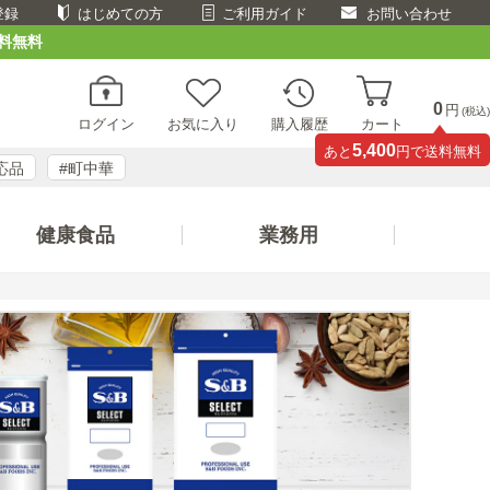
登録
はじめての方
ご利用ガイド
お問い合わせ
料無料
0
円
(税込)
ログイン
お気に入り
購入履歴
カート
5,400
あと
円で送料無料
応品
#町中華
健康食品
業務用