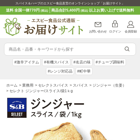
スパイス＆ハーブのエスビー食品直営のオンラインショップ「お届けサイト」
送料 全国一律770円
商品合計5,400円
以上お買い上げで送料無料
(税込)
(税込)
お問い合わせ
ログイン
会員登録
#激辛アイテム
#有機スパイス
#名店の味
#チューブ調味料
#レンジ対応品
#町中華
ホーム
>
業務用
>
セレクトスパイス
>
スパイス
>
ジンジャー（生姜）
>
セレクト ジンジャー/スライス/袋1ｋg