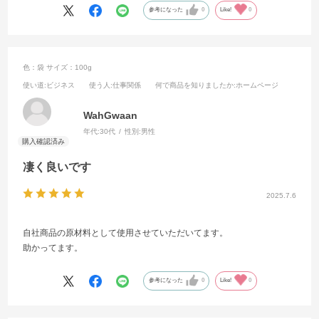
参考になった
0
Like!
0
色：袋
サイズ：100g
使い道
:ビジネス
使う人
:仕事関係
何で商品を知りましたか
:ホームページ
WahGwaan
年代:
30代
性別:
男性
凄く良いです
2025.7.6
自社商品の原材料として使用させていただいてます。
助かってます。
参考になった
0
Like!
0