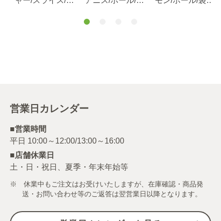
袋
ャー/スライス/袋
アニス/ホール/袋
モン/ホール/袋1
100g
500g
ｋg
営業日カレンダー
■営業時間
■店舗休業日
土・日・祝日、夏季・年末年始等
※ 休業中もご注文はお受けいたしますが、在庫確認・商品発
送・お問い合わせ等のご返答は翌営業日以降となります。