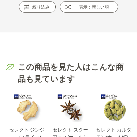
絞り込み
表示：新しい順
この商品を見た人はこんな商
品も見ています
ジ
セレクト ジンジ
セレクト スター
セレクト カルダ