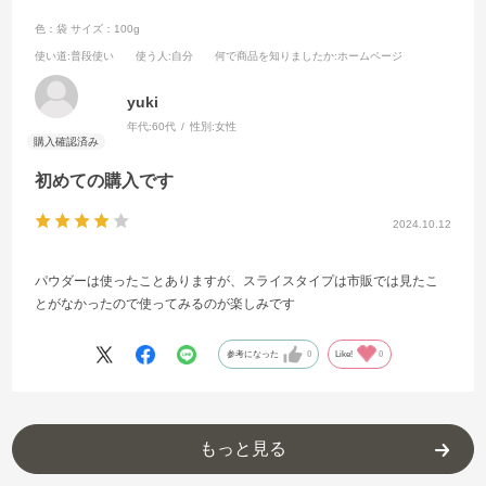
色：袋
サイズ：100g
使い道
:普段使い
使う人
:自分
何で商品を知りましたか
:ホームページ
yuki
年代:
60代
性別:
女性
初めての購入です
2024.10.12
パウダーは使ったことありますが、スライスタイプは市販では見たこ
とがなかったので使ってみるのが楽しみです
参考になった
0
Like!
0
もっと見る