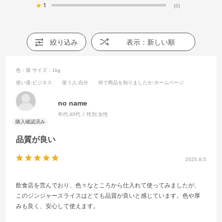
★
1
(0)
絞り込み
表示：新しい順
色：袋
サイズ：1kg
使い道
:ビジネス
使う人
:自分
何で商品を知りましたか
:ホームページ
no name
年代:
40代
性別:
女性
品質が良い
2025.8.5
飲食店を営んでおり、色々なところから仕入れて使ってみましたが、
このジンジャースライスはとても品質が良いと感じています。色や厚
みも良く、安心して使えます。