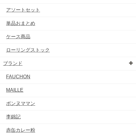
アソートセット
単品おまとめ
ケース商品
ローリングストック
ブランド
FAUCHON
MAILLE
ボンヌママン
李錦記
赤缶カレー粉