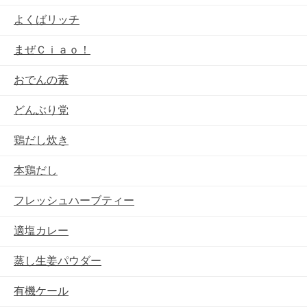
よくばリッチ
まぜＣｉａｏ！
おでんの素
どんぶり党
鶏だし炊き
本鶏だし
フレッシュハーブティー
適塩カレー
蒸し生姜パウダー
有機ケール