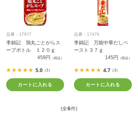
品番：17977
品番：17479
李錦記 鶏丸ごとがらス
李錦記 万能中華だしペ
ープボトル １２０ｇ
ースト３７ｇ
459円
145円
（税込）
（税込）
5.0
4.7
（3）
（3）
カートに入れる
カートに入れる
6
(全
件)