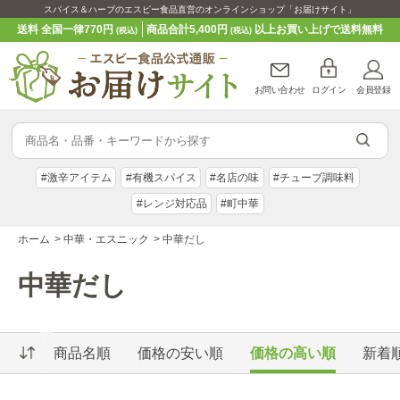
スパイス＆ハーブのエスビー食品直営のオンラインショップ「お届けサイト」
送料 全国一律770円
商品合計5,400円
以上お買い上げで送料無料
(税込)
(税込)
お問い合わせ
ログイン
会員登録
#激辛アイテム
#有機スパイス
#名店の味
#チューブ調味料
#レンジ対応品
#町中華
ホーム
>
中華・エスニック
>
中華だし
中華だし
商品名順
価格の安い順
価格の高い順
新着