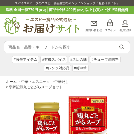
スパイス＆ハーブのエスビー食品直営のオンラインショップ「お届けサイト」
送料 全国一律770円
商品合計5,400円
以上お買い上げで送料無料
(税込)
(税込)
お問い合わせ
ログイン
会員登録
#激辛アイテム
#有機スパイス
#名店の味
#チューブ調味料
#レンジ対応品
#町中華
ホーム
>
中華・エスニック
>
中華だし
>
李錦記鶏丸ごとがらスープセット