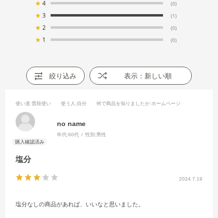
★
4
(0)
★
3
(1)
★
2
(0)
★
1
(0)
絞り込み
表示：新しい順
使い道
:普段使い
使う人
:自分
何で商品を知りましたか
:ホームページ
no name
年代:
60代
性別:
男性
塩分
2024.7.19
塩分なしの商品があれば、いいなと思いました。