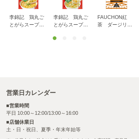
李錦記 鶏丸ご
李錦記 鶏丸ご
FAUCHON紅
とがらスープ
とがらスープ素
茶 ダージリン
袋 ２００ｇ
材本位 １５０
（ティーバッ
ｇ
グ）
営業日カレンダー
■営業時間
■店舗休業日
土・日・祝日、夏季・年末年始等