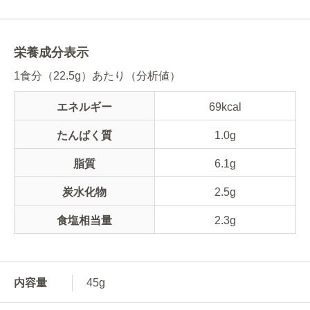
栄養成分表示
1食分（22.5g）あたり（分析値）
エネルギー
69kcal
たんぱく質
1.0g
脂質
6.1g
炭水化物
2.5g
食塩相当量
2.3g
内容量
45g