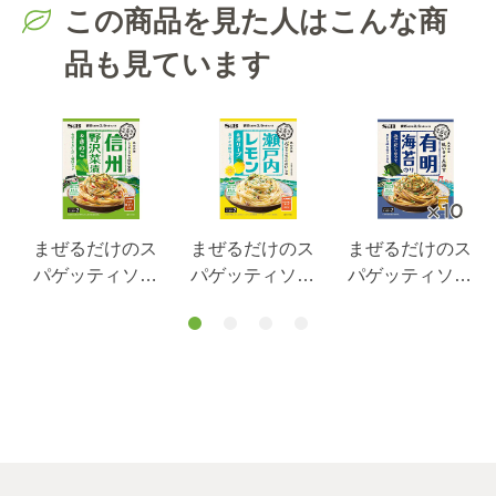
この商品を見た人はこんな商
品も見ています
まぜるだけのス
まぜるだけのス
まぜるだけのス
パゲッティソー
パゲッティソー
パゲッティソー
ス ご当地の
ス ご当地の
ス ご当地の
.
味 信州野沢菜
味 瀬戸内レモ
味 有明海苔あ
漬＆きのこ ５
ン＆オリーブ
ごだし仕立て４
０.４ｇ
４３.２ｇ
５ｇ×１０個セッ
ト