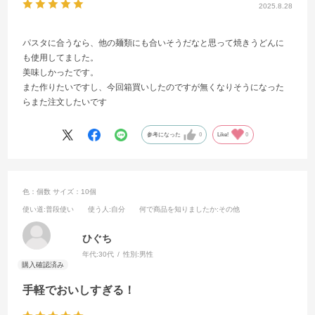
2025.8.28
パスタに合うなら、他の麺類にも合いそうだなと思って焼きうどんに
も使用してました。
美味しかったです。
また作りたいですし、今回箱買いしたのですが無くなりそうになった
らまた注文したいです
参考になった
0
Like!
0
色：個数
サイズ：10個
使い道
:普段使い
使う人
:自分
何で商品を知りましたか
:その他
ひぐち
年代:
30代
性別:
男性
手軽でおいしすぎる！