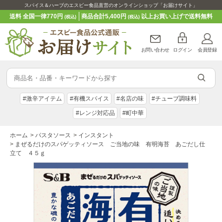
スパイス＆ハーブのエスビー食品直営のオンラインショップ「お届けサイト」
送料 全国一律770円
商品合計5,400円
以上お買い上げで送料無料
(税込)
(税込)
お問い合わせ
ログイン
会員登録
#激辛アイテム
#有機スパイス
#名店の味
#チューブ調味料
#レンジ対応品
#町中華
ホーム
>
パスタソース
>
インスタント
>
まぜるだけのスパゲッティソース ご当地の味 有明海苔 あごだし仕
立て ４５ｇ