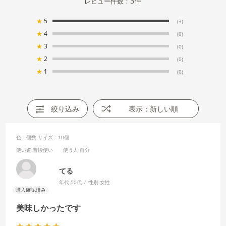
3
レビュー件数：
件
★
5
(3)
★
4
(0)
★
3
(0)
★
2
(0)
★
1
(0)
絞り込み
表示：新しい順
色：個数
サイズ：10個
使い道
:普段使い
使う人
:自分
てる
年代:
50代
性別:
女性
美味しかったです