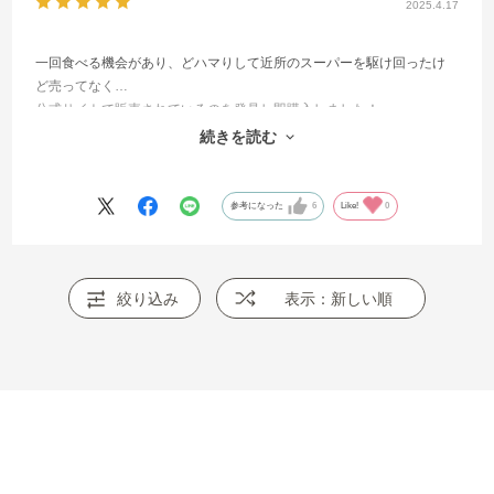
2025.4.17
一回食べる機会があり、どハマりして近所のスーパーを駆け回ったけ
ど売ってなく…
公式サイトで販売されているのを発見し即購入しました！
アレンジレシピもとても美味しいです。
続きを読む
パスタに和えて納豆をかけるのが私のおすすめです！
参考になった
6
Like!
0
絞り込み
表示：新しい順