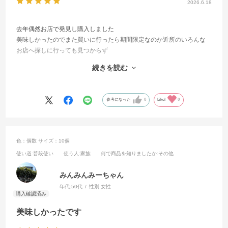
2026.6.18
去年偶然お店で発見し購入しました
美味しかったのでまた買いに行ったら期間限定なのか近所のいろんな
お店へ探しに行っても見つからず
子供が気に入ってまた食べたいとリクエストされました
続きを読む
サイトを見つけ即購入しました
1年ぶりに食べられ子供も喜んでました
ありがとうございました
参考になった
0
Like!
0
色：個数
サイズ：10個
使い道
:普段使い
使う人
:家族
何で商品を知りましたか
:その他
みんみんみーちゃん
年代:
50代
性別:
女性
美味しかったです