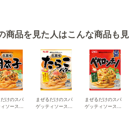
の商品を見た人はこんな商品も
るだけのスパ
まぜるだけのスパ
まぜるだけのスパ
ティソース
ゲッティソース
ゲッティソース
味からし明太
生風味たらこバタ
ペペロンチーノ
３.４ｇ
ー ５３.４ｇ
４４.６ｇ