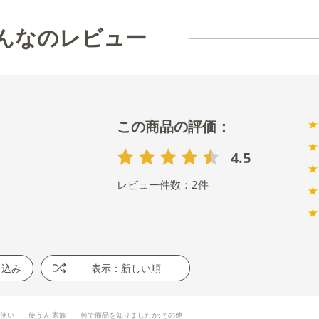
んなのレビュー
★
★
4.5
★
レビュー件数：
2
件
★
★
り込み
表示：新しい順
段使い
使う人
:家族
何で商品を知りましたか
:その他