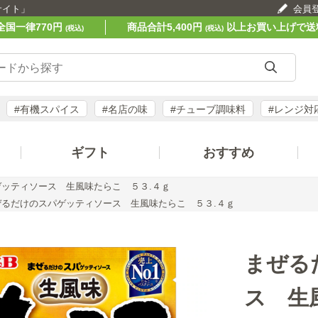
サイト」
会員
全国一律770円
商品合計5,400円
以上お買い上げで送
(税込)
(税込)
#有機スパイス
#名店の味
#チューブ調味料
#レンジ対
ギフト
おすすめ
ッティソース 生風味たらこ ５３.４ｇ
ぜるだけのスパゲッティソース 生風味たらこ ５３.４ｇ
まぜる
ス 生