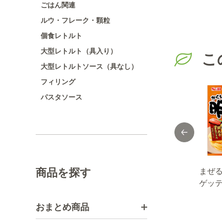
ごはん関連
ルウ・フレーク・顆粒
個食レトルト
大型レトルト（具入り）
こ
大型レトルトソース（具なし）
フィリング
パスタソース
商品を探す
 明
シェフの一皿 チ
まぜＣｉａｏ! ミ
まぜ
 ７
ェントロ風クリー
ートソース ７０
ゲッ
ムミートソース
ｇ
生風
おまとめ商品
１０５ｇ
子 ５