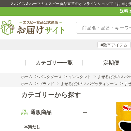
スパイス＆ハーブのエスビー食品直営のオンラインショップ「お届け
送料 
#激辛アイテム
カテゴリー一覧
定期便
>
>
>
ホーム
パスタソース
インスタント
まぜるだけのスパゲ
>
>
>
ホーム
ブランド
まぜるだけのスパゲッティソース
ま
カテゴリーから探す
通販商品
本鶏だし