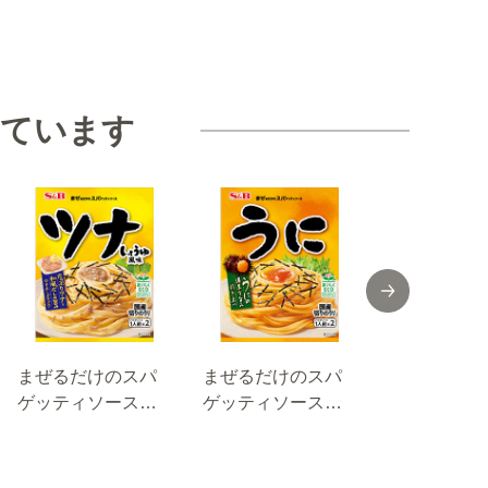
見ています
まぜるだけのスパ
まぜるだけのスパ
まぜるだけ
ゲッティソース
ゲッティソース
ゲッティソ
ツナしょうゆ風
うに ５２ｇ
ご当地の味
味 ８１.４ｇ
道たらこ 
ーズ仕立て 