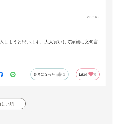
2022.6.3
購入しようと思います。大人買いして家族に文句言
参考になった
1
Like!
0
新しい順