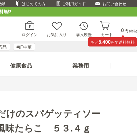
登録
はじめての方
ご利用ガイド
お問い合わせ
料無料
0
円
(税込)
ログイン
お気に入り
購入履歴
カート
5,400
あと
円で送料無料
応品
#町中華
健康食品
業務用
だけのスパゲッティソー
風味たらこ ５３.４ｇ