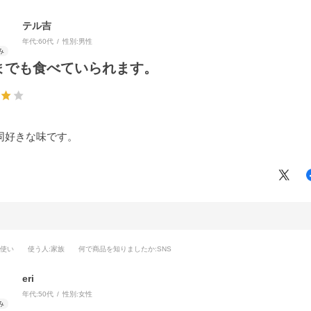
テル吉
年代:
60代
性別:
男性
までも食べていられます。
同好きな味です。
段使い
使う人
:家族
何で商品を知りましたか
:SNS
eri
年代:
50代
性別:
女性