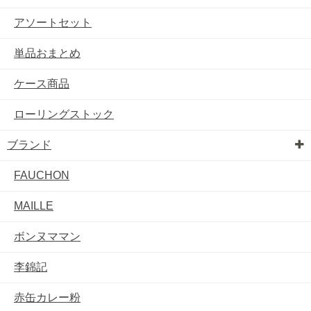
アソートセット
単品おまとめ
ケース商品
ローリングストック
ブランド
FAUCHON
MAILLE
ボンヌママン
李錦記
赤缶カレー粉