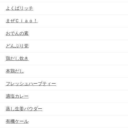
よくばリッチ
まぜＣｉａｏ！
おでんの素
どんぶり党
鶏だし炊き
本鶏だし
フレッシュハーブティー
適塩カレー
蒸し生姜パウダー
有機ケール