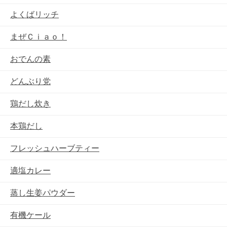
よくばリッチ
まぜＣｉａｏ！
おでんの素
どんぶり党
鶏だし炊き
本鶏だし
フレッシュハーブティー
適塩カレー
蒸し生姜パウダー
有機ケール