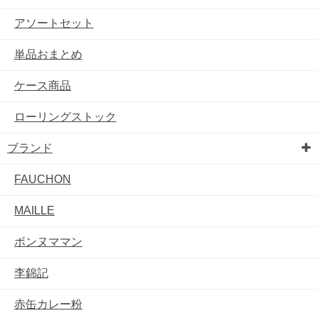
アソートセット
単品おまとめ
ケース商品
ローリングストック
ブランド
FAUCHON
MAILLE
ボンヌママン
李錦記
赤缶カレー粉