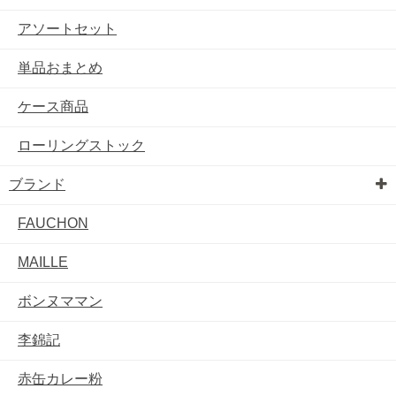
アソートセット
単品おまとめ
ケース商品
ローリングストック
ブランド
FAUCHON
MAILLE
ボンヌママン
李錦記
赤缶カレー粉