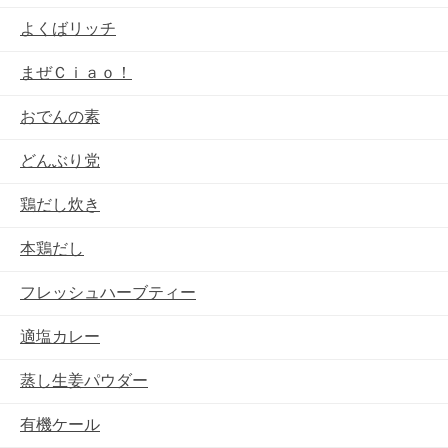
よくばリッチ
まぜＣｉａｏ！
おでんの素
どんぶり党
鶏だし炊き
本鶏だし
フレッシュハーブティー
適塩カレー
蒸し生姜パウダー
有機ケール