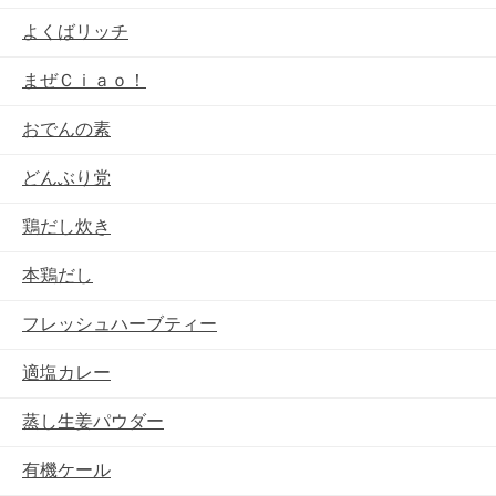
よくばリッチ
まぜＣｉａｏ！
おでんの素
どんぶり党
鶏だし炊き
本鶏だし
フレッシュハーブティー
適塩カレー
蒸し生姜パウダー
有機ケール