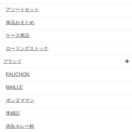
アソートセット
単品おまとめ
ケース商品
ローリングストック
ブランド
FAUCHON
MAILLE
ボンヌママン
李錦記
赤缶カレー粉