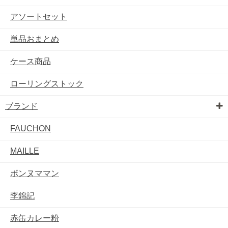
アソートセット
単品おまとめ
ケース商品
ローリングストック
ブランド
FAUCHON
MAILLE
ボンヌママン
李錦記
赤缶カレー粉