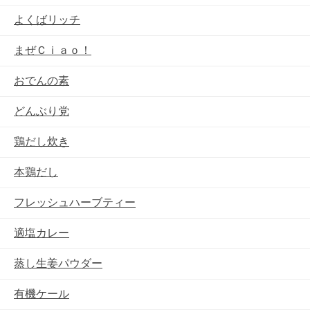
よくばリッチ
まぜＣｉａｏ！
おでんの素
どんぶり党
鶏だし炊き
本鶏だし
フレッシュハーブティー
適塩カレー
蒸し生姜パウダー
有機ケール