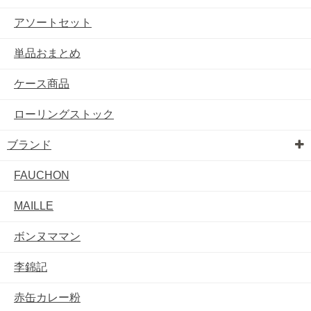
アソートセット
単品おまとめ
ケース商品
ローリングストック
ブランド
FAUCHON
MAILLE
ボンヌママン
李錦記
赤缶カレー粉