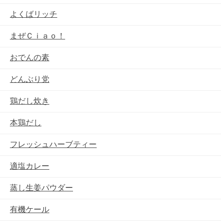
よくばリッチ
まぜＣｉａｏ！
おでんの素
どんぶり党
鶏だし炊き
本鶏だし
フレッシュハーブティー
適塩カレー
蒸し生姜パウダー
有機ケール