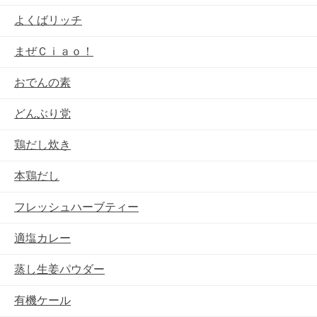
よくばリッチ
まぜＣｉａｏ！
おでんの素
どんぶり党
鶏だし炊き
本鶏だし
フレッシュハーブティー
適塩カレー
蒸し生姜パウダー
有機ケール