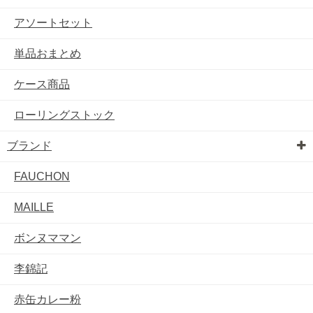
アソートセット
単品おまとめ
ケース商品
ローリングストック
ブランド
FAUCHON
MAILLE
ボンヌママン
李錦記
赤缶カレー粉