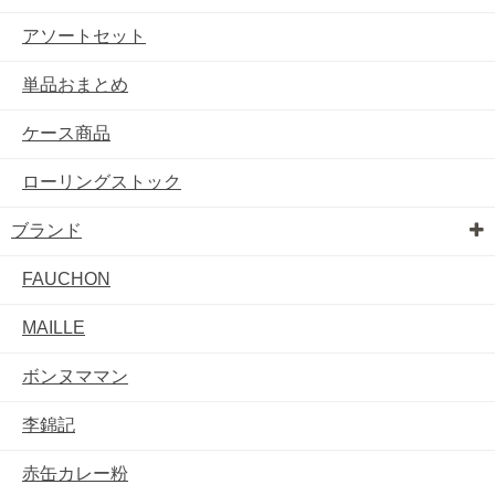
アソートセット
単品おまとめ
ケース商品
ローリングストック
ブランド
FAUCHON
MAILLE
ボンヌママン
李錦記
赤缶カレー粉