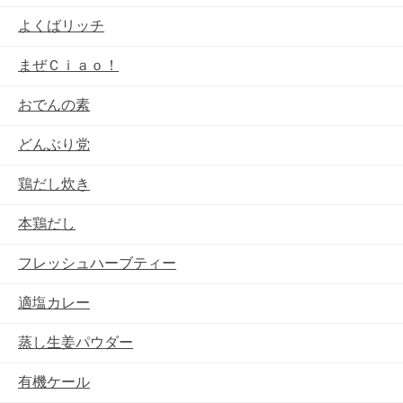
よくばリッチ
まぜＣｉａｏ！
おでんの素
どんぶり党
鶏だし炊き
本鶏だし
フレッシュハーブティー
適塩カレー
蒸し生姜パウダー
有機ケール