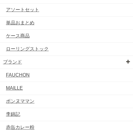
アソートセット
単品おまとめ
ケース商品
ローリングストック
ブランド
FAUCHON
MAILLE
ボンヌママン
李錦記
赤缶カレー粉