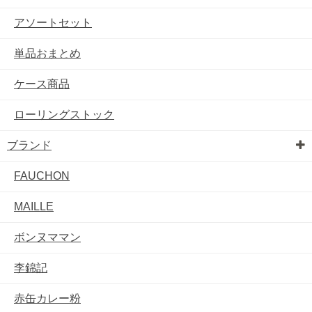
アソートセット
単品おまとめ
ケース商品
ローリングストック
ブランド
FAUCHON
MAILLE
ボンヌママン
李錦記
赤缶カレー粉