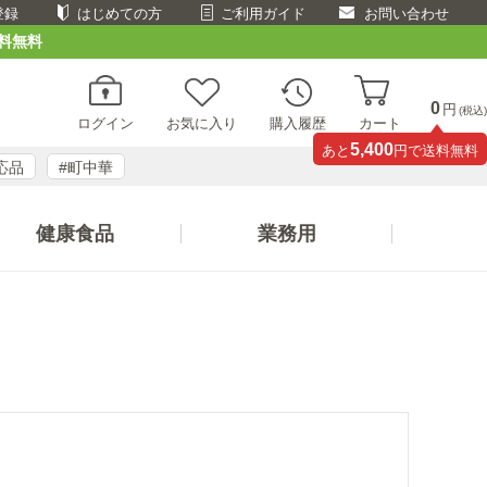
登録
はじめての方
ご利用ガイド
お問い合わせ
料無料
0
円
(税込)
ログイン
お気に入り
購入履歴
カート
5,400
あと
円で送料無料
応品
#町中華
健康食品
業務用