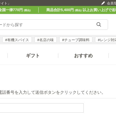
サイト」
会員
全国一律770円
商品合計5,400円
以上お買い上げで送
(税込)
(税込)
#有機スパイス
#名店の味
#チューブ調味料
#レンジ対
ギフト
おすすめ
電話番号を入力して送信ボタンをクリックしてください。