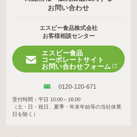
行っておりませんので、あらかじめご了承ください。
本キャンペーンはInstagramが承認、運営、関与するものでは
お問い合わせ
ありません。
本キャンペーンはやむを得ない事情による中止または内容が変
更になる場合がございます。
エスビー食品株式会社
ご当選された賞品は返品･交換できません。
お客様相談センター
通信費用はお客さま負担となります。
著作権に違反する写真、公序良俗に反する写真、他人のプライ
バシーを侵害する写真によるご応募は無効です。
エスビー食品
投稿写真内で確認できる対象物によって肖像権等の第三者の権
コーポレートサイト
利侵害があった場合、当社は一切責任を負いません。
お問い合わせフォーム
ご投稿はエスビー食品お届けサイトに掲載させていただくこと
がございます。
掲載前にはご本人様の投稿にて確認のコメントをするため、無
0120-120-671
断で掲載することはございません。
受付時間：平日 10:00～16:00
当選発表
（土・日・祝日、夏季・年末年始等の当社休業
上記の応募条件を満たした方の中から、エスビー食品公式通販お
日を除く）
届けサイトプレゼントキャンペーン事務局にて審査のうえ、応募
期間終了後、順次当選された方にInstagramのダイレクトメッセ
ージにて当選通知と配送先登録フォームをご連絡させていただき
ます。その際、お届けサイトのアカウントのフォローをはずされ