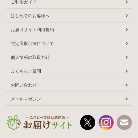
ご利用ガイド
ておりますと当選連絡ができなくなりますので、ご注意くださ
い。
はじめてのお客様へ
※都合により当選通知のご連絡が遅れる場合がございます。あら
かじめご了承ください。
お届けサイト利用規約
※Instagramのダイレクトメッセージによるご連絡は送信専用と
なっております。誠に恐れ入りますがご返信はお受けできません
のであらかじめご了承ください。
特定商取引法について
免責事項
個人情報の取扱方針
本キャンペーンへの参加は、応募者自らの判断と責任において行
うものとし、応募に際して応募者に何らかの損害が生じた場合、
よくあるご質問
当社の故意または重過失に起因するものを除きその責任を一切負
いません。
お問い合わせ
個人情報の取り扱いについて
メールマガジン
ご入力いただいた個人情報は、本キャンペーンの抽選・賞品の発
送、本キャンペーンに関する諸連絡のみに利用させていただき、
それ以外の目的には一切利用いたしません。詳しくは、弊社「
プ
ライバシーポリシー
」をご参照ください。