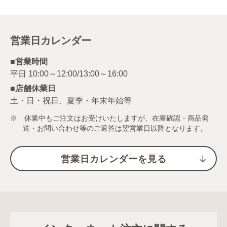
応募方法
（1）ホンコンやきそばをつかったアレンジ料理を撮影。
営業日カレンダー
（2）Instagramにて指定のハッシュタグ2つとメンションを投稿
文に入れて投稿
#ホンコンやきそばアレンジレシピ2022
■営業時間
#ホンコンやきそば
@sbotoke
■店舗休業日
（3）お届けサイト公式Instagramアカウントをフォロー
土・日・祝日、夏季・年末年始等
Instagramアカウント：
@sbotodoke（https://www.instagram.com/sbotodoke/?
※ 休業中もご注文はお受けいたしますが、在庫確認・商品発
hl=ja）
送・お問い合わせ等のご返答は翌営業日以降となります。
注意事項
公式アカウントを装った「偽アカウント」が確認されておりま
営業日カレンダーを見る
すが、当初が運営・発信しておりませんのでご注意下さい。エ
スビー食品お届けサイト公式アカウント
@sbotodoke（https://www.instagram.com/sbotodoke/?hl=ja）
以外から、DMを送ることはございません。
キャンペーン期間外のご応募は無効とさせていただきます。
お一人様何回でもご投稿いただけますが、ご当選はお一人様に