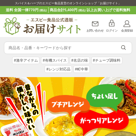
スパイス＆ハーブのエスビー食品直営のオンラインショップ「お届けサイト」
送料 全国一律770円
商品合計5,400円
以上お買い上げで送料無料
(税込)
(税込)
お問い合わせ
ログイン
会員登録
#激辛アイテム
#有機スパイス
#名店の味
#チューブ調味料
#レンジ対応品
#町中華