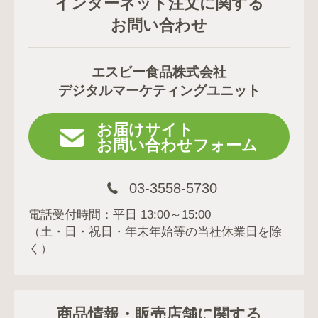
インターネット注文に関する
つき1回とします。
抽選時にフォローを外されると、当選対象外となります。
お問い合わせ
非公開アカウントは対象外となります。
ご当選の権利の譲渡あるいは換金はできません。
当選の有無に関するお問い合わせはお答えいたしかねます。
エスビー食品株式会社
当選者情報入力後の内容変更はできません。
デジタルマーケティングユニット
ご当選時の住所の入力ミス・登録後の住所変更につきご連絡が
つかないなどの事由により賞品が届かない場合、当選を取り消
させていただく場合がございます。その他､ご応募に関して不
お届けサイト
正な行為があった場合､当選を取り消させていただく場合がご
お問い合わせフォーム
ざいます
当選者の長期不在や、賞品お届け先ご住所や転居先が不明など
の理由により、賞品のお届けができない場合は、ご当選を無効
03-3558-5730
とさせていただく場合がございます。
賞品の発送は日本国内のみとし、応募時にご記入いただいた住
電話受付時間：平日 13:00～15:00
所に限らせていただきます。
（土・日・祝日・年末年始等の当社休業日を除
賞品の発送は、キャンペーン終了から1ヶ月後を予定しており
く）
ます。諸事情により遅れる場合がございます。
公式アカウントへのメッセージ機能によるお問い合わせはお受
けできません。
賞品発送取り消しとなった当選分につきましては、無効連絡を
商品情報・販売店舗に関する