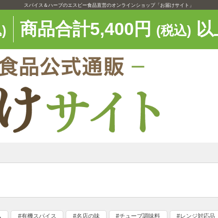
スパイス＆ハーブのエスビー食品直営のオンラインショップ「お届けサイト」
商品合計5,400円
以
)
(税込)
ム
#有機スパイス
#名店の味
#チューブ調味料
#レンジ対応品