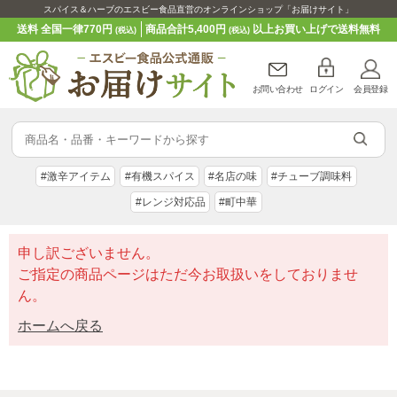
スパイス＆ハーブのエスビー食品直営のオンラインショップ「お届けサイト」
送料 全国一律770円
商品合計5,400円
以上お買い上げで送料無料
(税込)
(税込)
お問い合わせ
ログイン
会員登録
#激辛アイテム
#有機スパイス
#名店の味
#チューブ調味料
#レンジ対応品
#町中華
申し訳ございません。
ご指定の商品ページはただ今お取扱いをしておりませ
ん。
ホームへ戻る