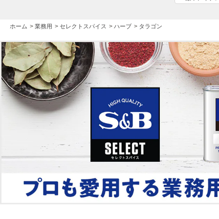
ホーム
>
業務用
>
セレクトスパイス
>
ハーブ
>
タラゴン