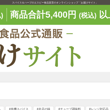
スパイス＆ハーブのエスビー食品直営のオンラインショップ「お届けサイト」
商品合計5,400円
以
)
(税込)
ム
#有機スパイス
#名店の味
#チューブ調味料
#レンジ対応品