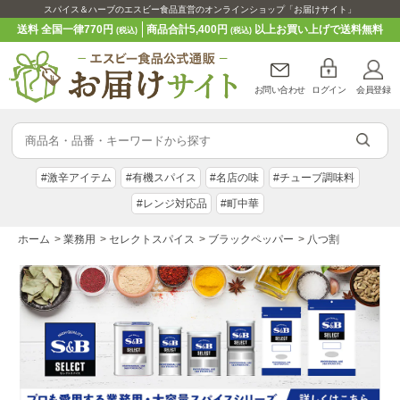
スパイス＆ハーブのエスビー食品直営のオンラインショップ「お届けサイト」
送料 全国一律770円
商品合計5,400円
以上お買い上げで送料無料
(税込)
(税込)
お問い合わせ
ログイン
会員登録
#激辛アイテム
#有機スパイス
#名店の味
#チューブ調味料
#レンジ対応品
#町中華
ホーム
>
業務用
>
セレクトスパイス
>
ブラックペッパー
>
八つ割