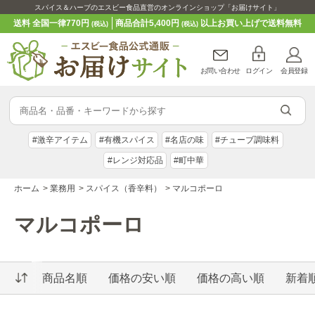
スパイス＆ハーブのエスビー食品直営のオンラインショップ「お届けサイト」
送料 全国一律770円
商品合計5,400円
以上お買い上げで送料無料
(税込)
(税込)
お問い合わせ
ログイン
会員登録
#激辛アイテム
#有機スパイス
#名店の味
#チューブ調味料
#レンジ対応品
#町中華
ホーム
>
業務用
>
スパイス（香辛料）
>
マルコポーロ
マルコポーロ
商品名順
価格の安い順
価格の高い順
新着