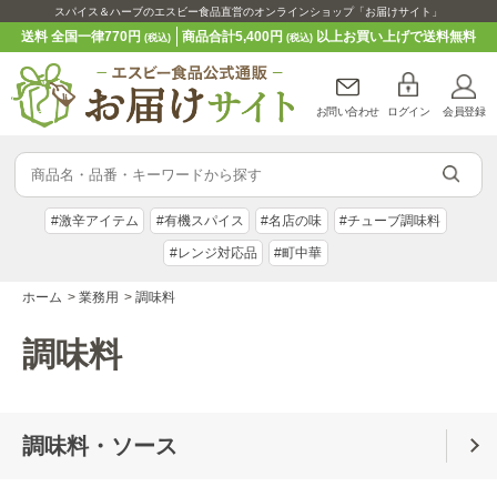
スパイス＆ハーブのエスビー食品直営のオンラインショップ「お届けサイト」
送料 全国一律770円
商品合計5,400円
以上お買い上げで送料無料
(税込)
(税込)
お問い合わせ
ログイン
会員登録
#激辛アイテム
#有機スパイス
#名店の味
#チューブ調味料
#レンジ対応品
#町中華
ホーム
>
業務用
>
調味料
調味料
調味料・ソース