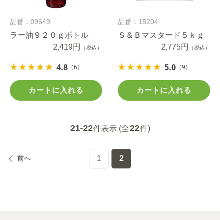
品番：09649
品番：15204
ラー油９２０ｇボトル
Ｓ＆Ｂマスタード５ｋｇ
2,419円
2,775円
（税込）
（税込）
4.8
5.0
（6）
（9）
カートに入れる
カートに入れる
21-22
22
件表示 (全
件)
前へ
1
2