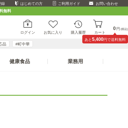
登録
はじめての方
ご利用ガイド
お問い合わせ
料無料
0
円
(税込)
ログイン
お気に入り
購入履歴
カート
5,400
あと
円で送料無料
応品
#町中華
健康食品
業務用