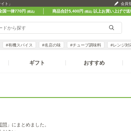
サイト」
会員
全国一律770円
商品合計5,400円
以上お買い上げで送
(税込)
(税込)
#有機スパイス
#名店の味
#チューブ調味料
#レンジ対
ギフト
おすすめ
質問
」にまとめました。