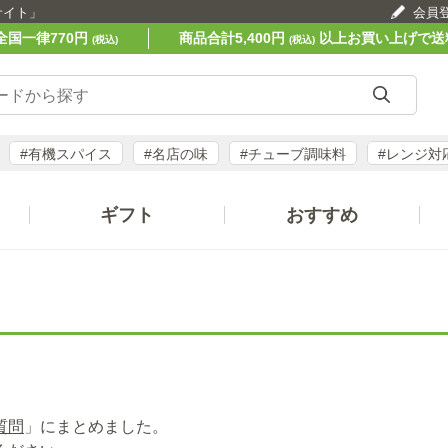
サイト」
会員
全国一律770円
商品合計5,400円
以上お買い上げで送
(税込)
(税込)
#有機スパイス
#名店の味
#チューブ調味料
#レンジ対
ギフト
おすすめ
質問
」にまとめました。