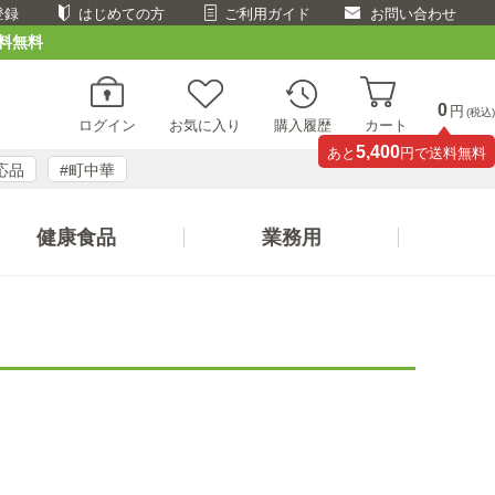
登録
はじめての方
ご利用ガイド
お問い合わせ
料無料
0
円
(税込)
ログイン
お気に入り
購入履歴
カート
5,400
あと
円で送料無料
応品
#町中華
健康食品
業務用