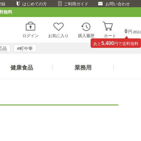
登録
はじめての方
ご利用ガイド
お問い合わせ
料無料
0
円
(税込)
ログイン
お気に入り
購入履歴
カート
5,400
あと
円で送料無料
応品
#町中華
健康食品
業務用