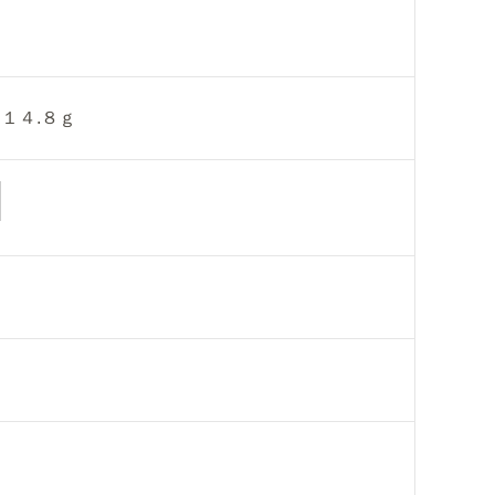
１４.８ｇ