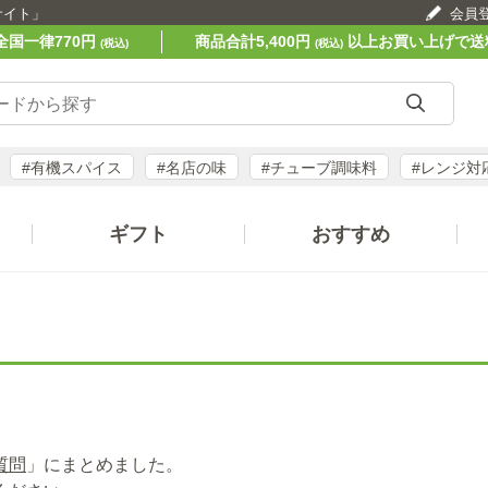
サイト」
会員
全国一律770円
商品合計5,400円
以上お買い上げで送
(税込)
(税込)
#有機スパイス
#名店の味
#チューブ調味料
#レンジ対
ギフト
おすすめ
質問
」にまとめました。