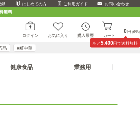
登録
はじめての方
ご利用ガイド
お問い合わせ
料無料
0
円
(税込)
ログイン
お気に入り
購入履歴
カート
5,400
あと
円で送料無料
応品
#町中華
健康食品
業務用