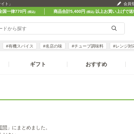
サイト」
会員
全国一律770円
商品合計5,400円
以上お買い上げで送
(税込)
(税込)
#有機スパイス
#名店の味
#チューブ調味料
#レンジ対
ギフト
おすすめ
質問
」にまとめました。