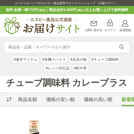
スパイス＆ハーブのエスビー食品直営のオンラインショップ「お届けサイト」
送料 全国一律770円
商品合計5,400円
以上お買い上げで送料無料
(税込)
(税込)
お問い合わせ
ログイン
会員登録
#激辛アイテム
#有機スパイス
#名店の味
#チューブ調味料
#レンジ対応品
#町中華
チューブ調味料 カレープラス
商品名順
価格の安い順
価格の高い順
新着