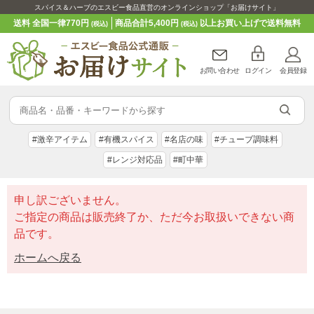
スパイス＆ハーブのエスビー食品直営のオンラインショップ「お届けサイト」
送料 全国一律770円
商品合計5,400円
以上お買い上げで送料無料
(税込)
(税込)
お問い合わせ
ログイン
会員登録
#激辛アイテム
#有機スパイス
#名店の味
#チューブ調味料
#レンジ対応品
#町中華
申し訳ございません。
ご指定の商品は販売終了か、ただ今お取扱いできない商
品です。
ホームへ戻る