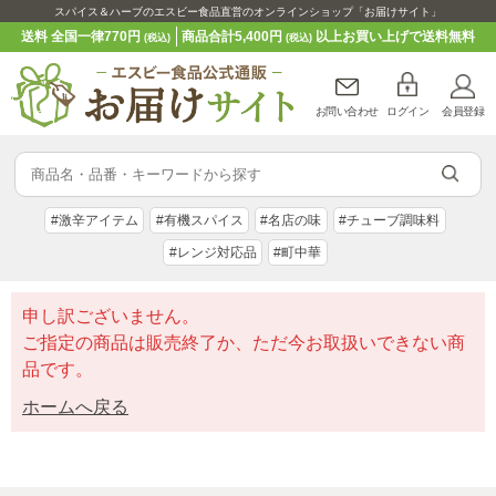
スパイス＆ハーブのエスビー食品直営のオンラインショップ「お届けサイト」
送料 全国一律770円
商品合計5,400円
以上お買い上げで送料無料
(税込)
(税込)
お問い合わせ
ログイン
会員登録
#激辛アイテム
#有機スパイス
#名店の味
#チューブ調味料
#レンジ対応品
#町中華
申し訳ございません。
ご指定の商品は販売終了か、ただ今お取扱いできない商
品です。
ホームへ戻る