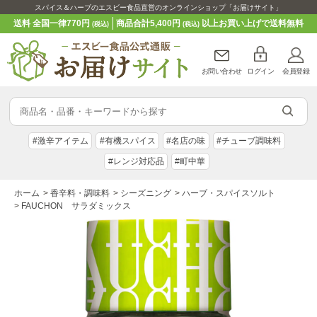
スパイス＆ハーブのエスビー食品直営のオンラインショップ「お届けサイト」
送料 全国一律770円
商品合計5,400円
以上お買い上げで送料無料
(税込)
(税込)
お問い合わせ
ログイン
会員登録
#激辛アイテム
#有機スパイス
#名店の味
#チューブ調味料
#レンジ対応品
#町中華
ホーム
>
香辛料・調味料
>
シーズニング
>
ハーブ・スパイスソルト
>
FAUCHON サラダミックス