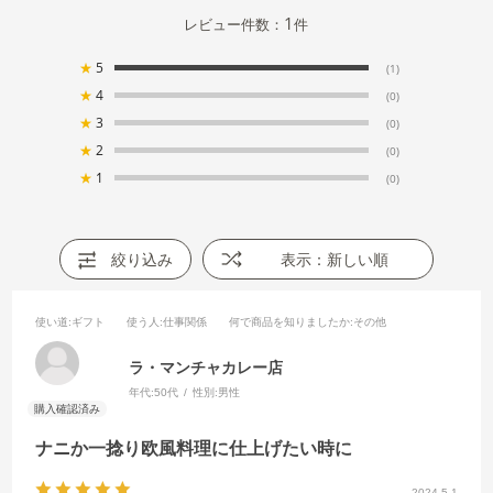
1
レビュー件数：
件
★
5
(1)
★
4
(0)
★
3
(0)
★
2
(0)
★
1
(0)
絞り込み
表示：新しい順
使い道
:ギフト
使う人
:仕事関係
何で商品を知りましたか
:その他
ラ・マンチャカレー店
年代:
50代
性別:
男性
ナニか一捻り欧風料理に仕上げたい時に
2024.5.1