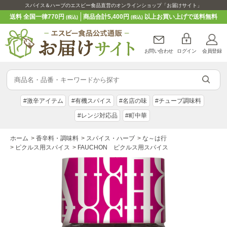
スパイス＆ハーブのエスビー食品直営のオンラインショップ「お届けサイト」
送料 全国一律770円
商品合計5,400円
以上お買い上げで送料無料
(税込)
(税込)
お問い合わせ
ログイン
会員登録
#激辛アイテム
#有機スパイス
#名店の味
#チューブ調味料
#レンジ対応品
#町中華
ホーム
>
香辛料・調味料
>
スパイス・ハーブ
>
な～は行
>
ピクルス用スパイス
>
FAUCHON ピクルス用スパイス